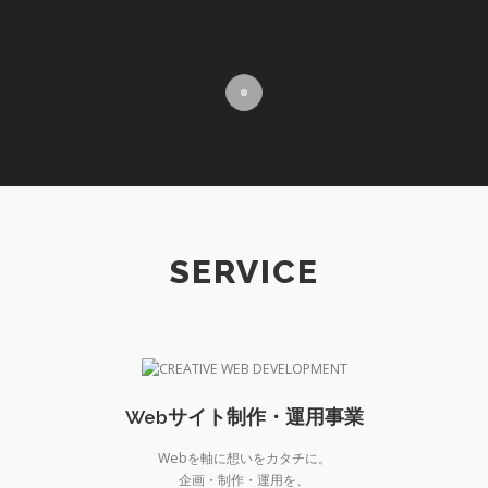
コ
ン
テ
ン
ツ
へ
ス
キ
ッ
プ
SERVICE
Webサイト制作・運用事業
Webを軸に想いをカタチに。
企画・制作・運用を、